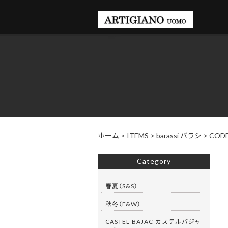
ホーム
>
ITEMS
>
barassi バラシ
>
COD
Category
春夏（S&S）
秋冬（F&W）
CASTEL BAJAC カステルバジャ