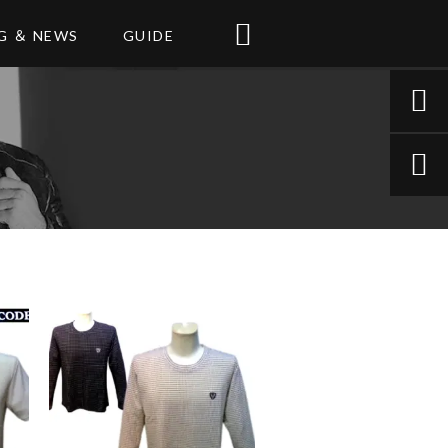

G ＆ NEWS
GUIDE

