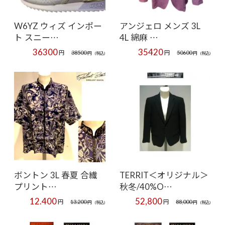
W6YZ ウィズ インポー
アンジェロ メンズ 3L
ト スニー…
4L 綿麻 …
36300
35420
円
円
38500
50600
円
(税込)
円
(税込)
ボントン 3L 春夏 合繊
TERRIT＜オリジナル＞
プリント…
秋冬/40%O…
12.400
52,800
円
円
13.200
88,000
円
(税込)
円
(税込)